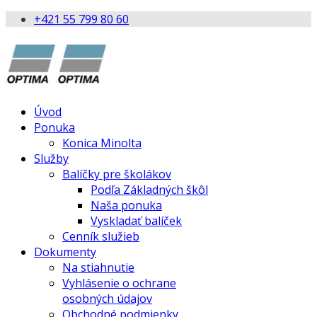
+421 55 799 80 60
Úvod
Ponuka
Konica Minolta
Služby
Balíčky pre školákov
Podľa Základných škôl
Naša ponuka
Vyskladať balíček
Cenník služieb
Dokumenty
Na stiahnutie
Vyhlásenie o ochrane
osobných údajov
Obchodné podmienky