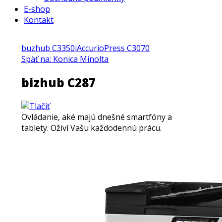
E-shop
Kontakt
buzhub C3350i
AccurioPress C3070
Späť na: Konica Minolta
bizhub C287
Ovládanie, aké majú dnešné smartfóny a
tablety. Oživí Vašu každodennú prácu.