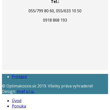
Tel.:
055/799 80 60
, 055/633 10 50
0918 868 193
Prihlásiť
© Optimakosice.sk 2019. Všetky práva vyhradené!
Design:
Href s.r.o.
Úvod
Ponuka