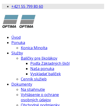
+421 55 799 80 60
Úvod
Ponuka
Konica Minolta
Služby
Balíčky pre školákov
Podľa Základných škôl
Naša ponuka
Vyskladať balíček
Cenník služieb
Dokumenty
Na stiahnutie
Vyhlásenie o ochrane
osobných údajov
Obchodné podmienky