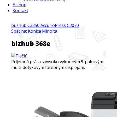
E-shop
Kontakt
buzhub C3350i
AccurioPress C3070
Späť na: Konica Minolta
bizhub 368e
Príjemná práca s vysoko výkonným 9-palcovým
multi-dotykovým farebným displejom.