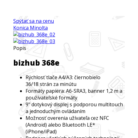
Spýtať sa na cenu
Konica Minolta
Popis
bizhub 368e
Rýchlosť tlače A4/A3: čiernobielo
36/18 strán za minútu
Formáty papiera: A6-SRA3, banner 1,2 m a
používateľské formáty
9" dotykový displej s podporou multitouch
a jednoduchým ovládaním
Možnosť overenia užívateľa cez NFC
(Android) alebo Bluetooth LE*
(iPhone/iPad)