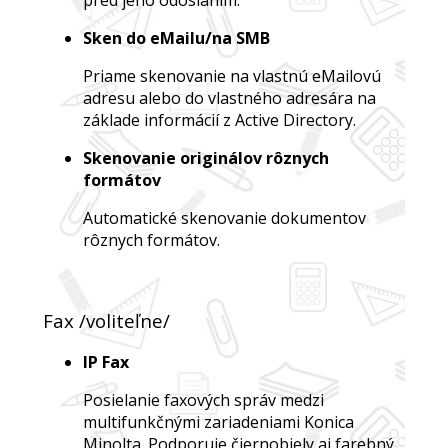
Sken do eMailu/na SMB
Priame skenovanie na vlastnú eMailovú
adresu alebo do vlastného adresára na
základe informácií z Active Directory.
Skenovanie originálov rôznych
formátov
Automatické skenovanie dokumentov
rôznych formátov.
Fax /voliteľne/
IP Fax
Posielanie faxových správ medzi
multifunkčnými zariadeniami Konica
Minolta. Podporuje čiernobiely aj farebný