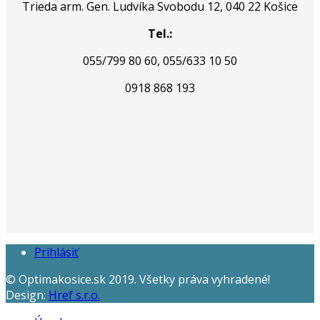
Trieda arm. Gen. Ludvíka Svobodu 12, 040 22 Košice
Tel.:
055/799 80 60
, 055/633 10 50
0918 868 193
Prihlásiť
© Optimakosice.sk 2019. Všetky práva vyhradené!
Design:
Href s.r.o.