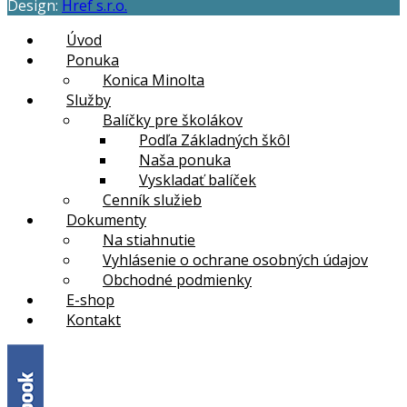
Design:
Href s.r.o.
Úvod
Ponuka
Konica Minolta
Služby
Balíčky pre školákov
Podľa Základných škôl
Naša ponuka
Vyskladať balíček
Cenník služieb
Dokumenty
Na stiahnutie
Vyhlásenie o ochrane osobných údajov
Obchodné podmienky
E-shop
Kontakt