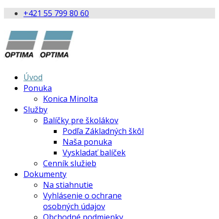
+421 55 799 80 60
Úvod
Ponuka
Konica Minolta
Služby
Balíčky pre školákov
Podľa Základných škôl
Naša ponuka
Vyskladať balíček
Cenník služieb
Dokumenty
Na stiahnutie
Vyhlásenie o ochrane
osobných údajov
Obchodné podmienky