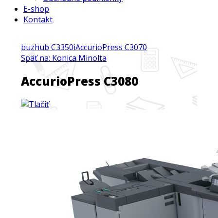
E-shop
Kontakt
buzhub C3350i
AccurioPress C3070
Späť na: Konica Minolta
AccurioPress C3080